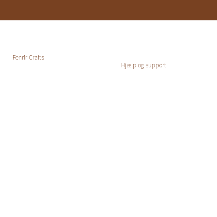
Fenrir Crafts
Hjælp og support
Forside
Kontakt og FAQ
Kategori
Min konto
Viden
Handelsbetingelser
Om
Levering
Returnering
Privatlivspolitik
Cookiepolitik