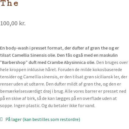
The
100,00
kr.
En body-wash i presset format, der dufter af grøn the og er
tilsat Camellia Sinensis olie.
Den fås også med en maskulin
”Barbershop” duft med Crambe Abysinnica olie.
Den bruges over
hele kroppen inklusive håret. Foruden de milde kokosbaserede
tensider og Camellia sinensis, er den tilsat grøn siciliansk ler, der
renser uden at udtørre. Den dufter mildt af grøn the, og den er
bemærkelsesværdigt drøj i brug. Alle vores barrer er presset ned
på en skive af birk, så de kan lægges på en overflade uden at
soppe. Ingen plastic. Og du betaler ikke for vand.
På lager (kan bestilles som restordre)