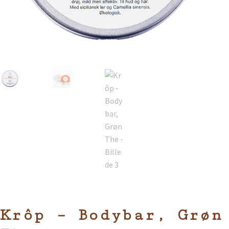
Krôp – Bodybar, Grøn