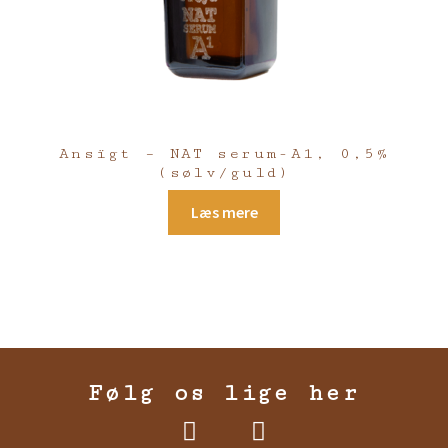
Ansïgt – NAT serum-A1, 0,5%
(sølv/guld)
Læs mere
Følg os lige her