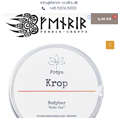
info@fenrir-crafts.dk
+45 5374 6003
0
0,00
KR.
Fine Fragrance
🔍