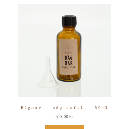
Râgnar – edp refil – 50ml
513,00
kr.