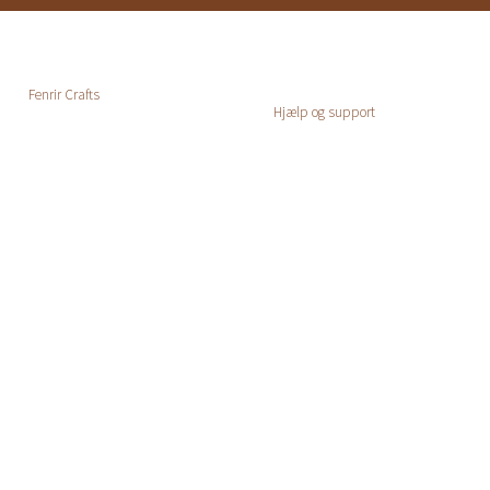
Fenrir Crafts
Hjælp og support
Forside
Kontakt og FAQ
Kategori
Min konto
Viden
Handelsbetingelser
Om
Levering
Returnering
Privatlivspolitik
Cookiepolitik