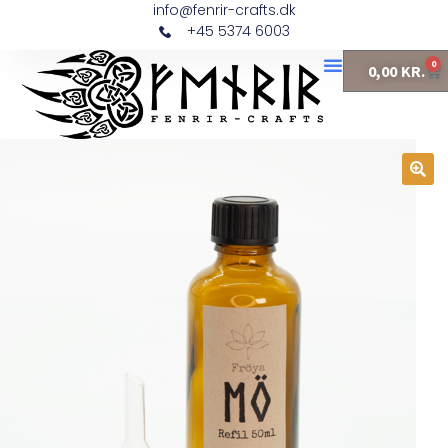
info@fenrir-crafts.dk
+45 5374 6003
0
0,00
KR.
Fine Fragrance
🔍