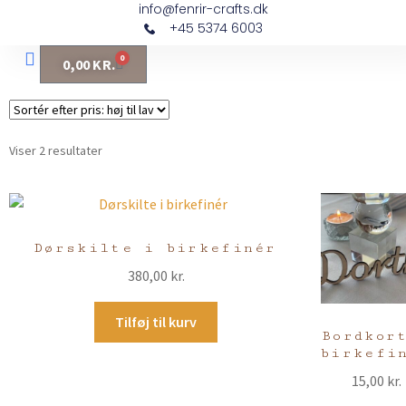
info@fenrir-crafts.dk
+45 5374 6003
0
0,00
KR.
Fine Fragrance
Viser 2 resultater
Dørskilte i birkefinér
380,00
kr.
Tilføj til kurv
Bordkor
birkefi
15,00
kr.