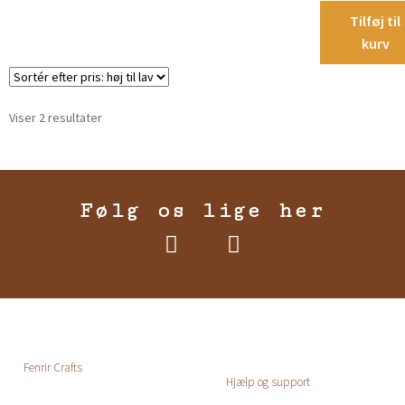
Tilføj til
kurv
Viser 2 resultater
Følg os lige her
Fenrir Crafts
Hjælp og support
Forside